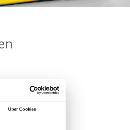
ten
en
Über Cookies
skliniken