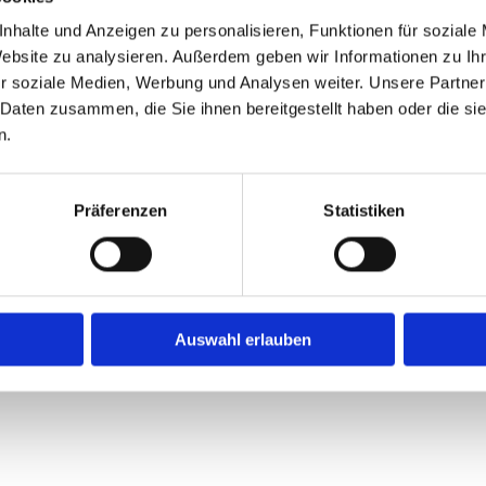
Abrechnung der jeweili
nhalte und Anzeigen zu personalisieren, Funktionen für soziale
Fahrten für Rollstuhlfahr
Website zu analysieren. Außerdem geben wir Informationen zu I
Serienbehandlung
r soziale Medien, Werbung und Analysen weiter. Unsere Partner
Kurfahrten
 Daten zusammen, die Sie ihnen bereitgestellt haben oder die s
Chemotherapie und Best
n.
Präferenzen
Statistiken
stellung Voraussetzung, damit
iert durchführen können.
Auswahl erlauben